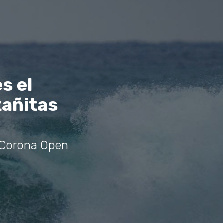
s el
añitas
 Corona Open