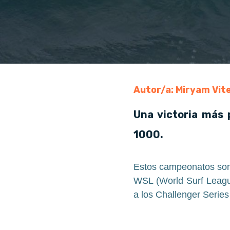
Autor/a: Miryam Vit
Una victoria más 
1000.
Estos campeonatos son m
WSL (World Surf League
a los Challenger Series 